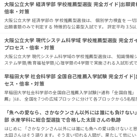
大阪公立大学 経済学部 学校推薦型選抜 完全ガイド|出願
倍率・対策
大阪公立大学 経済学部の 学校推薦型選抜は、 個別学力検査を 一切
出願書類のみで判定する 特徴的な公募型入試です。 評定平均 3.5以上 
大阪公立大学 現代システム科学域 学校推薦型選抜 完全ガ
プロセス・倍率・対策
大阪公立大学 現代システム科学域の学校推薦型選抜は、 知識情報
ステム学類/教育福祉学類/心理学類の4学類で実施される入試形式です。
早稲田大学 社会科学部 全国自己推薦入学試験 完全ガイド
セス・倍率・対策
早稲田大学社会科学部の全国自己推薦入学試験(=通称「全国自推
薦」)は、 全国を7つの広域ブロックに分けて各ブロックから5名程度
「魚への愛なら、さかなクンさん以外には誰にも負けない」
部 水産学科に総合型選抜で合格した太田さんの軌跡
はじめに 「さかなクンさん以外には誰にも魚への愛は負けないと
太田さんはそう語ります。そう言い切れる人間が、果たして他にいる