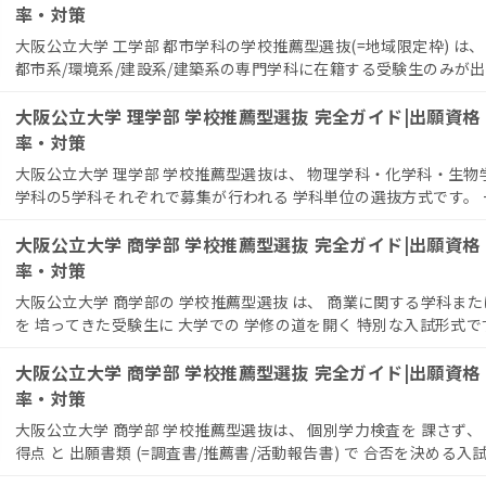
率・対策
大阪公立大学 工学部 都市学科の学校推薦型選抜(=地域限定枠) は、
都市系/環境系/建設系/建築系の専門学科に在籍する受験生のみが出願で
大阪公立大学 理学部 学校推薦型選抜 完全ガイド|出願資
率・対策
大阪公立大学 理学部 学校推薦型選抜は、 物理学科・化学科・生
学科の5学科それぞれで募集が行われる 学科単位の選抜方式です。 一
大阪公立大学 商学部 学校推薦型選抜 完全ガイド|出願資
率・対策
大阪公立大学 商学部の 学校推薦型選抜 は、 商業に関する学科また
を 培ってきた受験生に 大学での 学修の道を開く 特別な入試形式です。
大阪公立大学 商学部 学校推薦型選抜 完全ガイド|出願資
率・対策
大阪公立大学 商学部 学校推薦型選抜は、 個別学力検査を 課さず、
得点 と 出願書類 (=調査書/推薦書/活動報告書) で 合否を決める入試