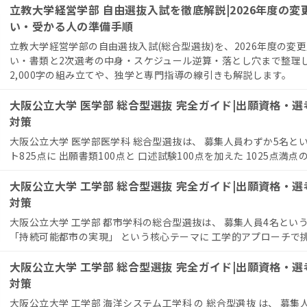
立教大学経営学部 自由選抜入試を徹底解説|2026年度の
い・受かる人の準備手順
立教大学経営学部の自由選抜入試(総合型選抜)を、2026年度の変
い・書類と2次選考の中身・スケジュール逆算・落とし穴まで整理
2,000字の組み立てや、独学と専門指導の線引きも解説します。
大阪公立大学 医学部 総合型選抜 完全ガイド|出願資格・
対策
大阪公立大学 医学部医学科 総合型選抜は、 募集人員わずか5名と
ト825点に 出願書類100点と 口述試験100点を加えた 1025点満点の
大阪公立大学 工学部 総合型選抜 完全ガイド|出願資格・
対策
大阪公立大学 工学部 都市学科の総合型選抜は、 募集人員4名とい
「持続可能都市の実現」 という核心テーマに 工学的アプローチで挑む
大阪公立大学 工学部 総合型選抜 完全ガイド|出願資格・
対策
大阪公立大学 工学部 海洋システム工学科 の 総合型選抜 は、 募集人