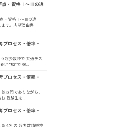
変更点・資格Ⅰ〜Ⅲの違
更点・資格Ⅰ〜Ⅲの違
します。志望理由書
選考プロセス・倍率・
いう超少数枠で 共通テス
総合判定で 競...
選考プロセス・倍率・
う 狭き門でありながら、
 受験生を...
選考プロセス・倍率・
員 4名 の 超少数精鋭枠