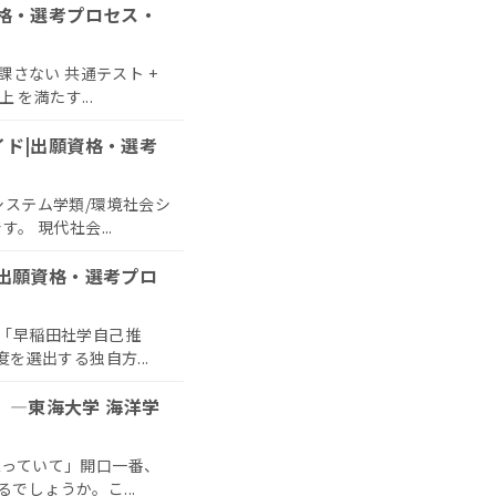
資格・選考プロセス・
課さない 共通テスト +
を満たす...
イド|出願資格・選考
システム学類/環境社会シ
 現代社会...
|出願資格・選考プロ
」「早稲田社学自己推
を選出する独自方...
—東海大学 海洋学
思っていて」開口一番、
でしょうか。こ...