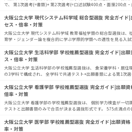
で、 第1次選考(=書類)+ 第2次選考(=口述試験400点・面接200点・英検
大阪公立大学 現代システム科学域 総合型選抜 完全ガイド
セス・倍率・対策
大阪公立大学 現代システム科学域 教育福祉学類の総合型選抜は、
育学・ジェンダー論を複合的に学ぶ学際的学類への適性を見る入試です
大阪公立大学 生活科学部 学校推薦型選抜 完全ガイド|出
ス・倍率・対策
大阪公立大学 生活科学部の学校推薦型選抜は、 食栄養学科・居住
の3学科で構成され、 全学科で共通テスト+出願書類による第1次選考と
大阪公立大学 看護学部 学校推薦型選抜 完全ガイド|出願
倍率・対策
大阪公立大学 看護学部の学校推薦型選抜は、 個別学力検査が一切
テストと出願書類のみで合否が決まる選抜形式です。 575点満点の配点
大阪公立大学 医学部 学校推薦型選抜 完全ガイド|出願資
率・対策