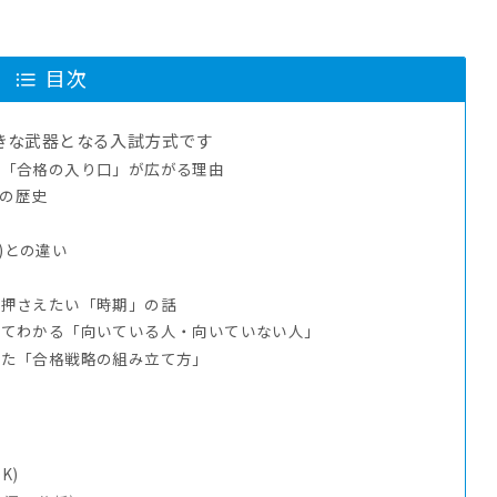
目次
きな武器となる入試方式です
と「合格の入り口」が広がる理由
更の歴史
)との違い
に押さえたい「時期」の話
してわかる「向いている人・向いていない人」
えた「合格戦略の組み立て方」
K)