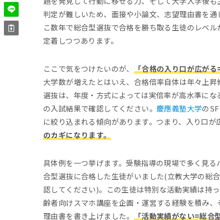
題を発見して行動に移せる力、そして大学入学後も
判定が難しいため、面接や小論文、志望理由書を通
こ数年で総合型選抜で合格を勝ち取る生徒のレベル
定着しつつあります。
ここで気をつけたいのが、
「合格の入り口が広がる
大学数が増えたとはいえ、合格倍率自体は年々上昇
選抜は、年度・方式によっては実倍率が高水準にな
の入試結果で確認してください。
慶應義塾大学
のS
に絞り込まれる傾向があります。つまり、入り口が
のカギになります。
具体例を一つ挙げます。受験指導の現場で多く見る
合型選抜に合格した生徒がいました(立教大学の総
認してください)。この生徒は特別な活動実績は持
齢者向けスマホ講座を企画・運営する経験を積み、
理由書を書き上げました。
「活動実績がない=総合