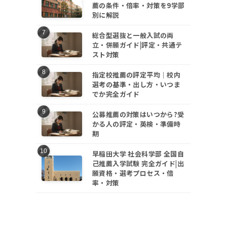
薦の条件・倍率・対策を9学部
別に解説
総合型選抜と一般入試の両
立・併願ガイド|評定・共通テ
スト対策
指定校推薦の評定平均｜校内
選考の基準・出し方・いつま
でか完全ガイド
ジ
公募推薦の対策はいつから?受
かる人の評定・英検・準備時
期
選
早稲田大学 社会科学部 全国自
己推薦入学試験 完全ガイド|出
願資格・選考プロセス・倍
率・対策