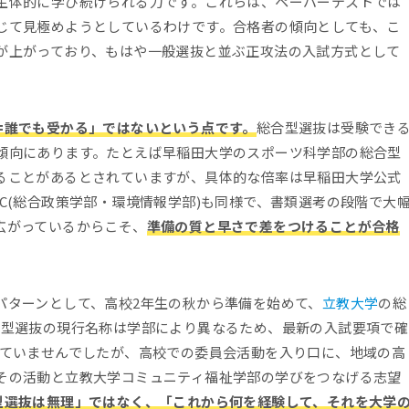
主体的に学び続けられる力です。これらは、ペーパーテストでは
じて見極めようとしているわけです。合格者の傾向としても、こ
が上がっており、もはや一般選抜と並ぶ正攻法の入試方式として
=誰でも受かる」ではないという点です。
総合型選抜は受験でき
傾向にあります。たとえば早稲田大学のスポーツ科学部の総合型
ることがあるとされていますが、具体的な倍率は早稲田大学公式
FC(総合政策学部・環境情報学部)も同様で、書類選考の段階で大
広がっているからこそ、
準備の質と早さで差をつけることが合格
パターンとして、高校2年生の秋から準備を始めて、
立教大学
の総
合型選抜の現行名称は学部により異なるため、最新の入試要項で確
っていませんでしたが、高校での委員会活動を入り口に、地域の高
その活動と立教大学コミュニティ福祉学部の学びをつなげる志望
型選抜は無理」ではなく、「これから何を経験して、それを大学