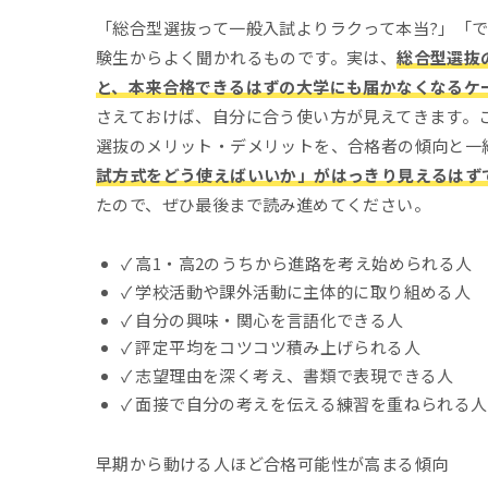
「総合型選抜って一般入試よりラクって本当?」「
験生からよく聞かれるものです。実は、
総合型選抜
と、本来合格できるはずの大学にも届かなくなるケ
さえておけば、自分に合う使い方が見えてきます。
選抜のメリット・デメリットを、合格者の傾向と一
試方式をどう使えばいいか」がはっきり見えるはず
たので、ぜひ最後まで読み進めてください。
✓ 高1・高2のうちから進路を考え始められる人
✓ 学校活動や課外活動に主体的に取り組める人
✓ 自分の興味・関心を言語化できる人
✓ 評定平均をコツコツ積み上げられる人
✓ 志望理由を深く考え、書類で表現できる人
✓ 面接で自分の考えを伝える練習を重ねられる人
早期から動ける人ほど合格可能性が高まる傾向