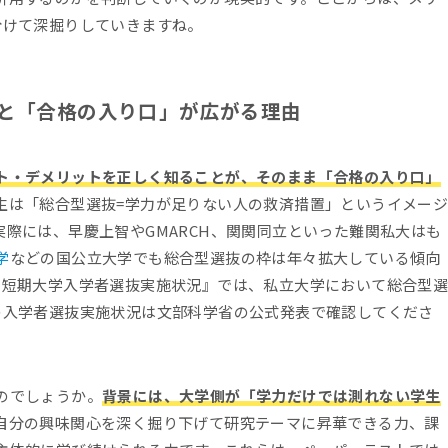
分けて深掘りしていきますね。
ると「合格の入り口」が広がる理由
ト・デメリットを正しく知ることが、そのまま「合格の入り口」
生は「総合型選抜=学力が足りない人の救済措置」というイメー
際には、早慶上智やGMARCH、関関同立といった難関私大はも
学
などの国公立大学でも総合型選抜の枠は年々拡大している傾向
・短期大学入学者選抜実施状況』では、私立大学において総合型
の入学者選抜実施状況は文部科学省の公式発表で確認してくださ
のでしょうか。
背景には、大学側が「学力だけでは測れない学生
自分の興味関心を深く掘り下げて研究テーマに昇華できる力、課