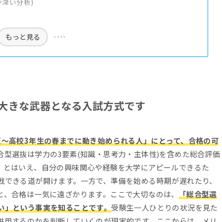
=深い分析)
もっと見る
に大きな武器となる入試方式です
夏〜高校3年生の春までに動き始められる人」にとって、合格の可
合型選抜は学力の3要素(知識・思考力・主体性)を含めた総合評価
。とはいえ、自分の興味関心や経験を大学にアピールできるた
戦できる道が開けます。一方で、準備を始める時期が遅れたり、
と、合格は一気に遠ざかります。ここで大切なのは、
「総合型選
い」という事実を知ることです。
受験生一人ひとりの状況を見た
併用するのかを判断していくのが現実的です。ここからは、メリ