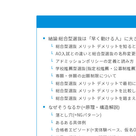
結論:総合型選抜は「早く動ける人」に大
総合型選抜 メリット デメリットを知る
AO入試との違いと総合型選抜の名称変
アドミッションポリシーの定義と読み方
学校推薦型選抜(指定校推薦・公募制推薦
専願・併願の出願制限について
総合型選抜 メリット デメリットで最初
総合型選抜 メリット デメリットを比較
総合型選抜 メリット デメリットを踏ま
なぜそうなるか(=原理・構造解説)
落とし穴(=NGパターン)
あるある具体例
合格者エピソード(=実体験ベース、仮名O