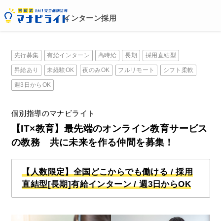
先行募集
有給インターン
高時給
長期
採用直結型
昇給あり
未経験OK
夜のみOK
フルリモート
シフト柔軟
週3日からOK
個別指導のマナビライト
【IT×教育】最先端のオンライン教育サービス
の教務 共に未来を作る仲間を募集！
【人数限定】全国どこからでも働ける / 採用
直結型[長期]有給インターン / 週3日からOK